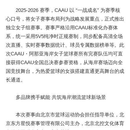
2025-2026 赛季，CAAU 以 “一战成名” 为赛季核
心口号，将女子赛事布局列为战略发展重点，正式推出
独立女子组赛事。赛事严格沿用CAAU标准化办赛体
系，统一采用5V5纯净时正规赛制，同步配备高清全场
次直播、实时赛事数据统计、球员专属数据榜单等。此
次CAAU・阿那亚海岸女子篮球赛所有完赛队伍均可直
接获得CAAU全国总决赛参赛资格，从海岸赛场迈向全
国竞技舞台，为热爱篮球的女孩搭建直通更高舞台的成
长通道。
多品牌携手赋能 共筑海岸潮流篮球新场景
本次赛事由北京市篮球运动协会担任指导单位，北
京东方星悦赛事管理有限公司主办，北京北控文化体育