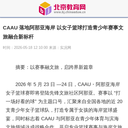
CAAU 落地阿那亚海岸 以女子篮球打造青少年赛事文
旅融合新标杆
时间：2026-05-18 12:10:00 来源：实况网
摘要：以赛事融文旅，启跨界新篇章
2026 年 5 月 23 日 —24 日，CAAU・阿那亚海岸
女子篮球赛即将登陆先锋文旅社区阿那亚。赛事以 “打
一场好看的球” 为主题口号，汇聚来自全国各地的近 20
支青少年女子篮球队，打造专属于女孩的海岸篮球盛
宴，同时标志着 CAAU 与阿那亚在青少年体育与滨海
文旅领域达成战略合作，开启专业篮球赛事与海岸文旅