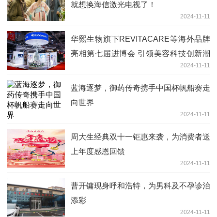
就想换海信激光电视了！
2024-11-11
华熙生物旗下REVITACARE等海外品牌
亮相第七届进博会 引领美容科技创新潮
2024-11-11
流
蓝海逐梦，御药传奇携手中国杯帆船赛走
向世界
2024-11-11
周大生经典双十一钜惠来袭，为消费者送
上年度感恩回馈
2024-11-11
曹开镛现身呼和浩特，为男科及不孕诊治
添彩
2024-11-11