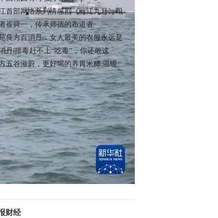
江首部网络系列情感剧《丽江九月》即
者崔舜一，传承师德的布道者
苑良方百消丹：女人最美的衣服永远是
消丹|排毒赶不上“吃毒”，你还敢这
方五谷滋蔚，更好喝的养胃米稀,温暖
报财经