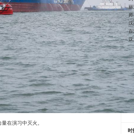
丽
师
汉
百
汉
力量在演习中灭火。
时