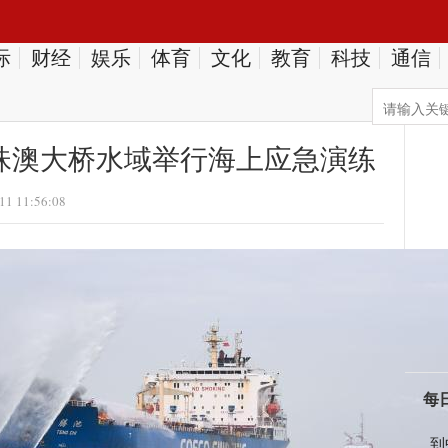
际
财经
娱乐
体育
文化
教育
科技
通信
珠澳大桥水域举行海上应急演练
11 11:56:08
每
到